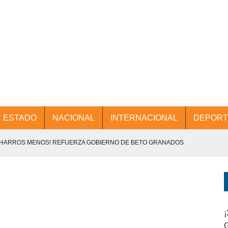
ESTADO
NACIONAL
INTERNACIONAL
DEPORT
CHARROS MENOS! REFUERZA GOBIERNO DE BETO GRANADOS
NTES.
D Y PROMOCIÓN TURÍSTICA DESDE EL AIFA.
ENCABEZA BETO GRANADOS MESA DE TRABAJO CON PRESIDENTES
¡
G