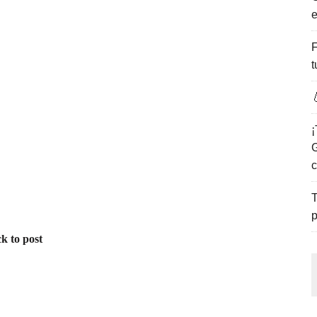
e
ENCANTO DE LAS PLAYAS DEL GOLFO DE MÉXICO.
F
t

¡
G
c
T
p
k to post