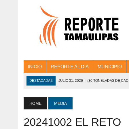
INICIO
REPORTE AL DIA
MUNICIPIO
DESTACADAS
JULIO 31, 2026
|
¡30 TONELADAS DE CA
ACCIONES DE LIMPIEZA EN LOS PRESIDE
JULIO 31, 2026
|
FORTALECE TAMAULIPAS SU CONECTIVIDA
HOME
MEDIA
JULIO 30, 2026
|
💧🚰 ¡AGUA PARA LA COMUNIDAD!
20241002 EL RETO
JULIO 30, 2026
|
¡TRABAJO EN EQUIPO Y RESULTADOS! 
DE COLONIA.