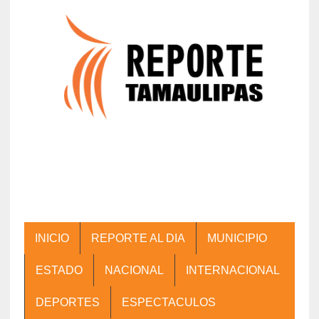
INICIO
REPORTE AL DIA
MUNICIPIO
ESTADO
NACIONAL
INTERNACIONAL
DEPORTES
ESPECTACULOS