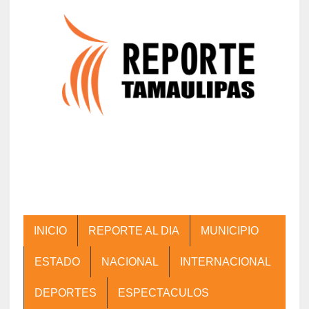
INICIO
REPORTE AL DIA
MUNICIPIO
ESTADO
NACIONAL
INTERNACIONAL
DEPORTES
ESPECTACULOS