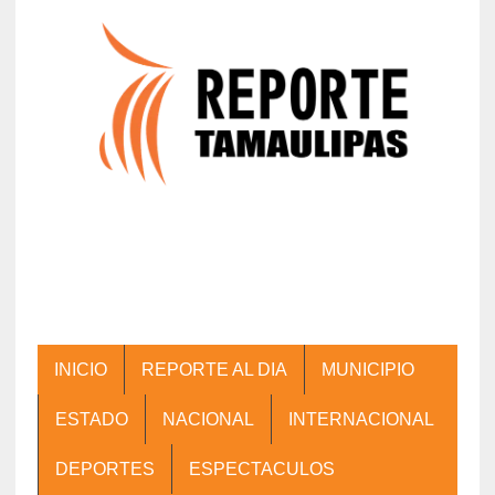
INICIO
REPORTE AL DIA
MUNICIPIO
ESTADO
NACIONAL
INTERNACIONAL
DEPORTES
ESPECTACULOS