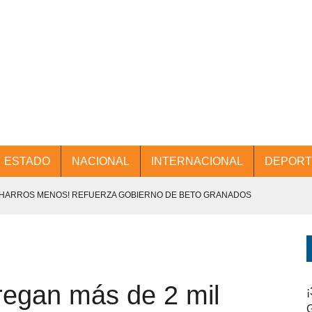
ESTADO
NACIONAL
INTERNACIONAL
DEPORT
CHARROS MENOS! REFUERZA GOBIERNO DE BETO GRANADOS
NTES.
D Y PROMOCIÓN TURÍSTICA DESDE EL AIFA.
tregan más de 2 mil
ENCABEZA BETO GRANADOS MESA DE TRABAJO CON PRESIDENTES
¡
G