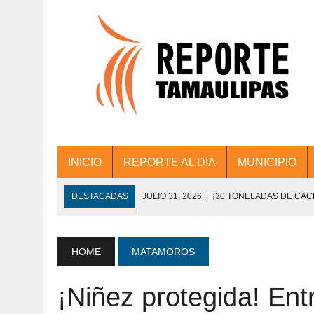
INICIO
REPORTE AL DIA
MUNICIPIO
DESTACADAS
JULIO 31, 2026
|
¡30 TONELADAS DE CA
ACCIONES DE LIMPIEZA EN LOS PRESIDE
JULIO 31, 2026
|
FORTALECE TAMAULIPAS SU CONECTIVIDA
HOME
MATAMOROS
JULIO 30, 2026
|
💧🚰 ¡AGUA PARA LA COMUNIDAD!
¡Niñez protegida! En
JULIO 30, 2026
|
¡TRABAJO EN EQUIPO Y RESULTADOS! 
DE COLONIA.