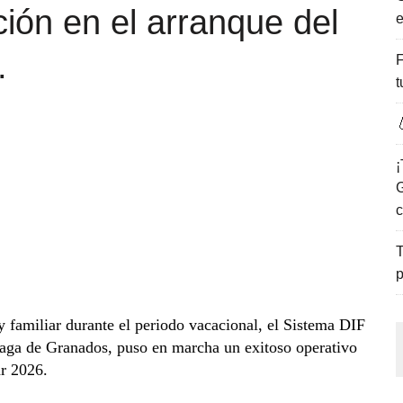
ción en el arranque del
e
ENCANTO DE LAS PLAYAS DEL GOLFO DE MÉXICO.
.
F
t

¡
G
c
T
p
y familiar durante el periodo vacacional, el Sistema DIF
eaga de Granados, puso en marcha un exitoso operativo
ar 2026.