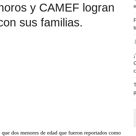
amoros y CAMEF logran
e
ENCANTO DE LAS PLAYAS DEL GOLFO DE MÉXICO.
con sus familias.
F
t

¡
G
c
T
p
ó que dos menores de edad que fueron reportados como