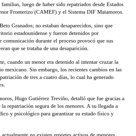
 familias, luego de haber sido repatriados desde Estados
Menor Fronterizo (CAMEF) y el Sistema DIF Matamoros.
 Beto Granados; no estaban desaparecidos, sino que
ritorio estadounidense y fueron detenidos por
 de comunicación durante el proceso provocó que sus
eran que se trataba de una desaparición.
e, cuando un menor era detenido al intentar cruzar la
orio mexicano. Sin embargo, los recientes cambios en las
patriación de tres a cuatro días, lo cual ha generado
es.
oros, Hugo Gutiérrez Treviño, detalló que fue gracias a
la repatriación segura de los menores. A su llegada a
co y psicológico para garantizar su estado físico y
 actualmente no existen reportes activos de menores