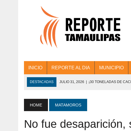
INICIO
REPORTE AL DIA
MUNICIPIO
DESTACADAS
JULIO 31, 2026
|
¡30 TONELADAS DE CA
ACCIONES DE LIMPIEZA EN LOS PRESIDE
JULIO 31, 2026
|
FORTALECE TAMAULIPAS SU CONECTIVIDA
HOME
MATAMOROS
JULIO 30, 2026
|
💧🚰 ¡AGUA PARA LA COMUNIDAD!
No fue desaparición, 
JULIO 30, 2026
|
¡TRABAJO EN EQUIPO Y RESULTADOS! 
DE COLONIA.