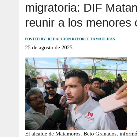
migratoria: DIF Mat
JULIO 30, 2026
|
TAMAULIPAS TE INVITA A DESCUBRIR EL 
reunir a los menores 
POSTED BY:
REDACCION REPORTE TAMAULIPAS
25 de agosto de 2025.
El alcalde de Matamoros, Beto Granados, inform