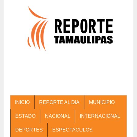
INICIO
REPORTE AL DIA
MUNICIPIO
ESTADO
NACIONAL
INTERNACIONAL
DEPORTES
ESPECTACULOS