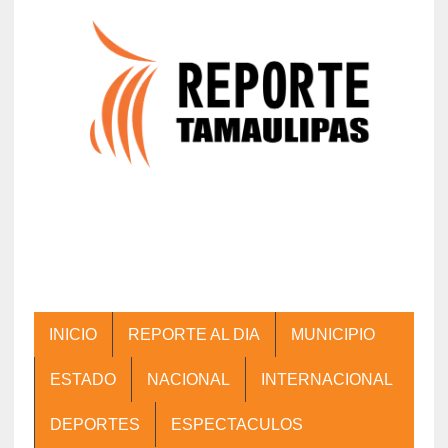
INICIO
REPORTE AL DIA
MUNICIPIO
ESTADO
NACIONAL
INTERNACIONAL
DEPORTES
ESPECTACULOS