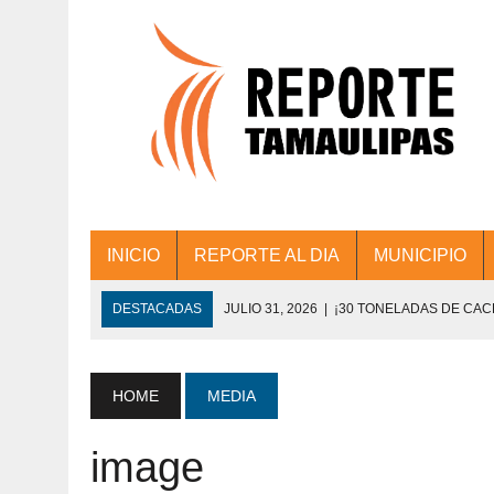
INICIO
REPORTE AL DIA
MUNICIPIO
DESTACADAS
JULIO 31, 2026
|
¡30 TONELADAS DE CA
ACCIONES DE LIMPIEZA EN LOS PRESIDE
JULIO 31, 2026
|
FORTALECE TAMAULIPAS SU CONECTIVIDA
HOME
MEDIA
JULIO 30, 2026
|
💧🚰 ¡AGUA PARA LA COMUNIDAD!
image
JULIO 30, 2026
|
¡TRABAJO EN EQUIPO Y RESULTADOS! 
DE COLONIA.