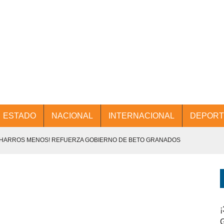
ESTADO
NACIONAL
INTERNACIONAL
DEPORT
CHARROS MENOS! REFUERZA GOBIERNO DE BETO GRANADOS
NTES.
D Y PROMOCIÓN TURÍSTICA DESDE EL AIFA.
ENCABEZA BETO GRANADOS MESA DE TRABAJO CON PRESIDENTES
¡
G