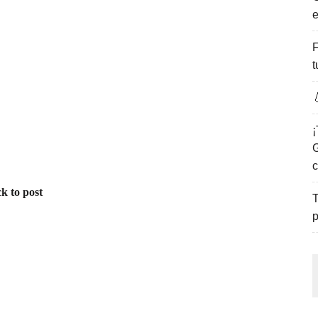
e
ENCANTO DE LAS PLAYAS DEL GOLFO DE MÉXICO.
F
t

¡
G
c
k to post
T
p