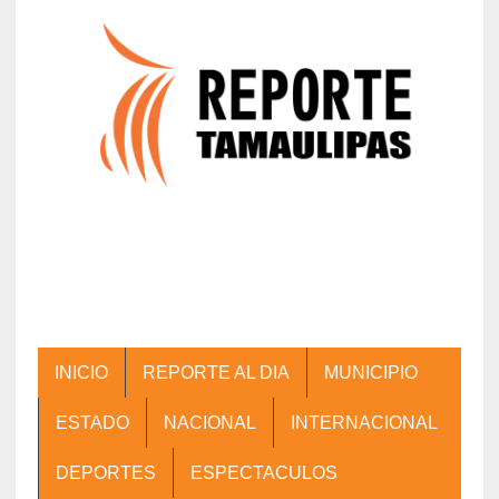
INICIO
REPORTE AL DIA
MUNICIPIO
ESTADO
NACIONAL
INTERNACIONAL
DEPORTES
ESPECTACULOS