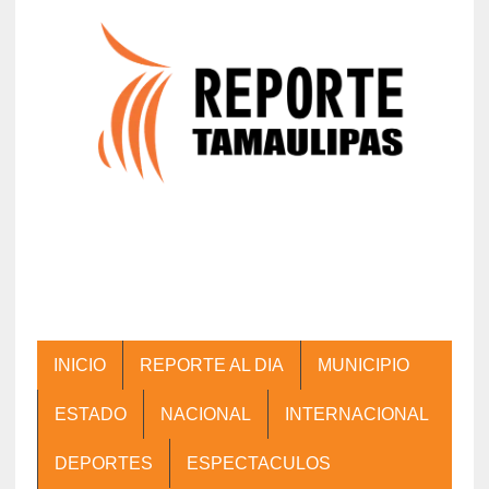
INICIO
REPORTE AL DIA
MUNICIPIO
ESTADO
NACIONAL
INTERNACIONAL
DEPORTES
ESPECTACULOS