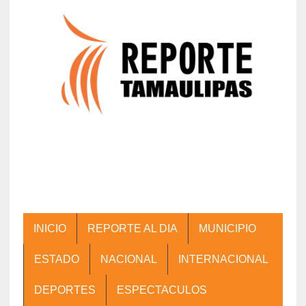
INICIO
REPORTE AL DIA
MUNICIPIO
ESTADO
NACIONAL
INTERNACIONAL
DEPORTES
ESPECTACULOS