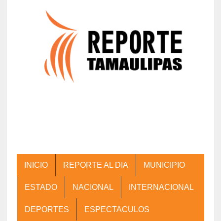
INICIO
REPORTE AL DIA
MUNICIPIO
ESTADO
NACIONAL
INTERNACIONAL
DEPORTES
ESPECTACULOS