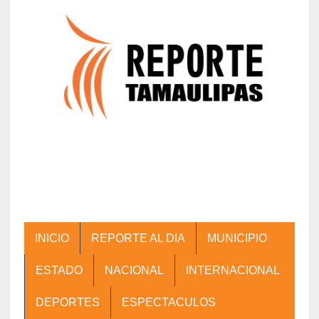
INICIO
REPORTE AL DIA
MUNICIPIO
ESTADO
NACIONAL
INTERNACIONAL
DEPORTES
ESPECTACULOS