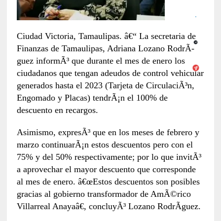
Ciudad Victoria, Tamaulipas. â€“ La secretaria de
Finanzas de Tamaulipas, Adriana Lozano RodrÃ­
guez informÃ³ que durante el mes de enero los
ciudadanos que tengan adeudos de control vehicular
generados hasta el 2023 (Tarjeta de CirculaciÃ³n,
Engomado y Placas) tendrÃ¡n el 100% de
descuento en recargos.
Asimismo, expresÃ³ que en los meses de febrero y
marzo continuarÃ¡n estos descuentos pero con el
75% y del 50% respectivamente; por lo que invitÃ³
a aprovechar el mayor descuento que corresponde
al mes de enero. â€œEstos descuentos son posibles
gracias al gobierno transformador de AmÃ©rico
Villarreal Anayaâ€, concluyÃ³ Lozano RodrÃ­guez.