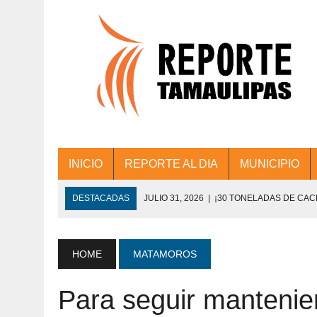
INICIO
REPORTE AL DIA
MUNICIPIO
DESTACADAS
JULIO 31, 2026
|
¡30 TONELADAS DE CA
ACCIONES DE LIMPIEZA EN LOS PRESIDE
JULIO 31, 2026
|
FORTALECE TAMAULIPAS SU CONECTIVIDA
HOME
MATAMOROS
JULIO 30, 2026
|
💧🚰 ¡AGUA PARA LA COMUNIDAD!
Para seguir mantenie
JULIO 30, 2026
|
¡TRABAJO EN EQUIPO Y RESULTADOS! 
DE COLONIA.