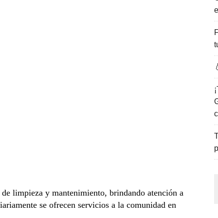
e
ENCANTO DE LAS PLAYAS DEL GOLFO DE MÉXICO.
F
t

¡
G
c
T
p
s de limpieza y mantenimiento, brindando atención a
diariamente se ofrecen servicios a la comunidad en