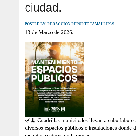
ciudad.
JULIO 30, 2026
|
TAMAULIPAS TE INVITA A DESCUBRIR EL 
POSTED BY:
REDACCION REPORTE TAMAULIPAS
13 de Marzo de 2026.
🌿🧹 Cuadrillas municipales llevan a cabo labore
diversos espacios públicos e instalaciones donde 
distintos sectores de la ciudad.