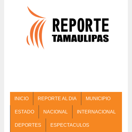
INICIO
REPORTE AL DIA
MUNICIPIO
ESTADO
NACIONAL
INTERNACIONAL
DEPORTES
ESPECTACULOS