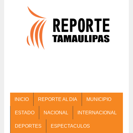
INICIO
REPORTE AL DIA
MUNICIPIO
ESTADO
NACIONAL
INTERNACIONAL
DEPORTES
ESPECTACULOS