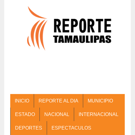
INICIO
REPORTE AL DIA
MUNICIPIO
ESTADO
NACIONAL
INTERNACIONAL
DEPORTES
ESPECTACULOS