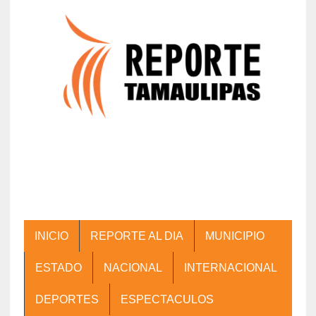
INICIO
REPORTE AL DIA
MUNICIPIO
ESTADO
NACIONAL
INTERNACIONAL
DEPORTES
ESPECTACULOS