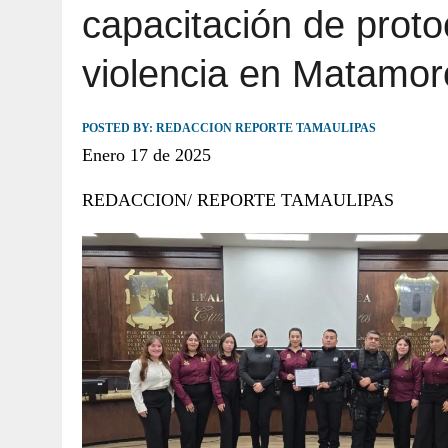
capacitación de proto
JULIO 30, 2026
|
TAMAULIPAS TE INVITA A DESCUBRIR EL 
violencia en Matamor
POSTED BY:
REDACCION REPORTE TAMAULIPAS
Enero 17 de 2025
REDACCION/ REPORTE TAMAULIPAS