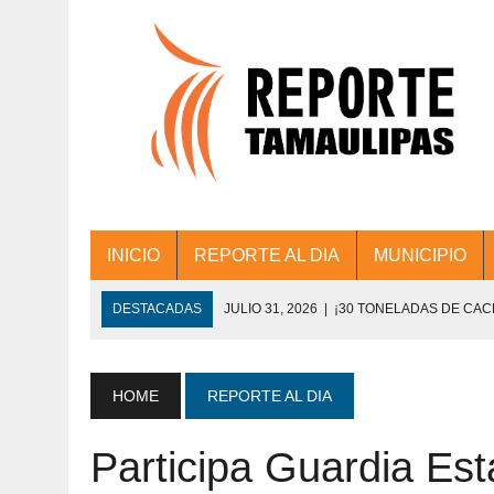
INICIO
REPORTE AL DIA
MUNICIPIO
DESTACADAS
JULIO 31, 2026
|
¡30 TONELADAS DE CA
ACCIONES DE LIMPIEZA EN LOS PRESIDE
JULIO 31, 2026
|
FORTALECE TAMAULIPAS SU CONECTIVIDA
HOME
REPORTE AL DIA
JULIO 30, 2026
|
💧🚰 ¡AGUA PARA LA COMUNIDAD!
Participa Guardia Es
JULIO 30, 2026
|
¡TRABAJO EN EQUIPO Y RESULTADOS! 
DE COLONIA.