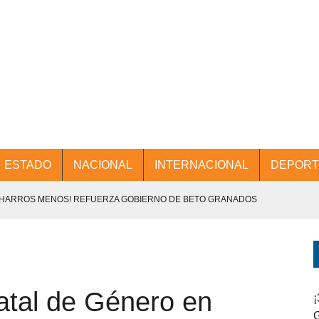
ESTADO
NACIONAL
INTERNACIONAL
DEPORT
CHARROS MENOS! REFUERZA GOBIERNO DE BETO GRANADOS
NTES.
D Y PROMOCIÓN TURÍSTICA DESDE EL AIFA.
tatal de Género en
ENCABEZA BETO GRANADOS MESA DE TRABAJO CON PRESIDENTES
¡
G