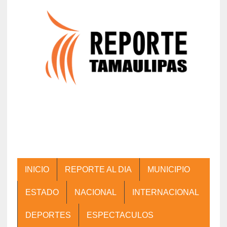
INICIO
REPORTE AL DIA
MUNICIPIO
ESTADO
NACIONAL
INTERNACIONAL
DEPORTES
ESPECTACULOS