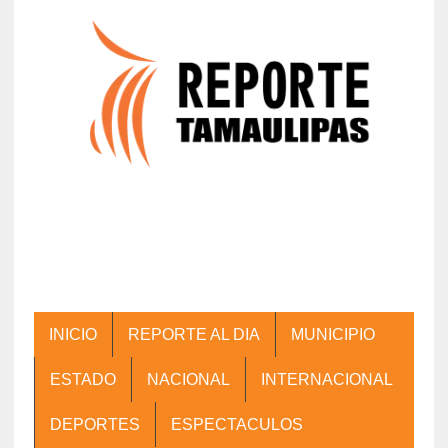
INICIO
REPORTE AL DIA
MUNICIPIO
ESTADO
NACIONAL
INTERNACIONAL
DEPORTES
ESPECTACULOS