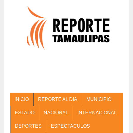
INICIO
REPORTE AL DIA
MUNICIPIO
ESTADO
NACIONAL
INTERNACIONAL
DEPORTES
ESPECTACULOS