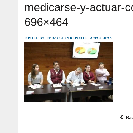
medicarse-y-actuar-c
JULIO 30, 2026
|
TAMAULIPAS TE INVITA A DESCUBRIR EL 
696×464
POSTED BY:
REDACCION REPORTE TAMAULIPAS
Bac