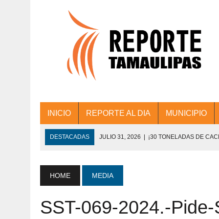
INICIO
REPORTE AL DIA
MUNICIPIO
DESTACADAS
JULIO 31, 2026
|
¡30 TONELADAS DE CA
ACCIONES DE LIMPIEZA EN LOS PRESIDE
JULIO 31, 2026
|
FORTALECE TAMAULIPAS SU CONECTIVIDA
HOME
MEDIA
JULIO 30, 2026
|
💧🚰 ¡AGUA PARA LA COMUNIDAD!
SST-069-2024.-Pide-S
JULIO 30, 2026
|
¡TRABAJO EN EQUIPO Y RESULTADOS! 
DE COLONIA.