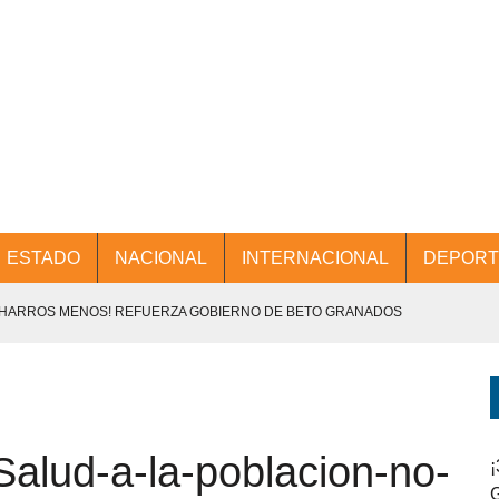
ESTADO
NACIONAL
INTERNACIONAL
DEPORT
CHARROS MENOS! REFUERZA GOBIERNO DE BETO GRANADOS
NTES.
D Y PROMOCIÓN TURÍSTICA DESDE EL AIFA.
alud-a-la-poblacion-no-
ENCABEZA BETO GRANADOS MESA DE TRABAJO CON PRESIDENTES
¡
G