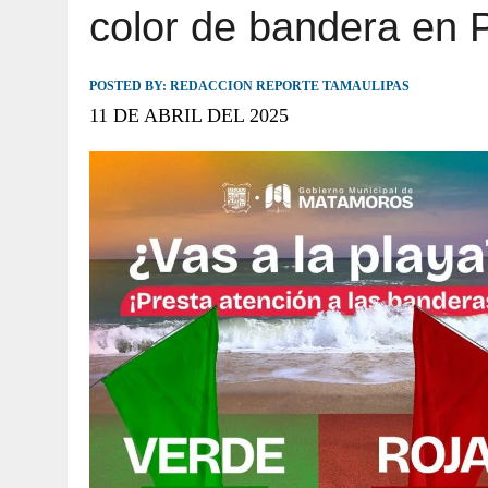
color de bandera en 
JULIO 30, 2026
|
TAMAULIPAS TE INVITA A DESCUBRIR EL 
POSTED BY:
REDACCION REPORTE TAMAULIPAS
11 DE ABRIL DEL 2025