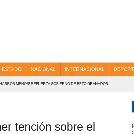
ESTADO
NACIONAL
INTERNACIONAL
DEPORT
CHARROS MENOS! REFUERZA GOBIERNO DE BETO GRANADOS
NTES.
D Y PROMOCIÓN TURÍSTICA DESDE EL AIFA.
ner tención sobre el
ENCABEZA BETO GRANADOS MESA DE TRABAJO CON PRESIDENTES
¡
G