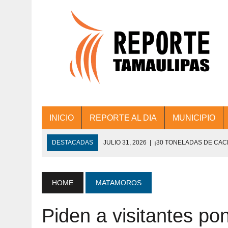
INICIO
REPORTE AL DIA
MUNICIPIO
DESTACADAS
JULIO 31, 2026
|
¡30 TONELADAS DE CA
ACCIONES DE LIMPIEZA EN LOS PRESIDE
JULIO 31, 2026
|
FORTALECE TAMAULIPAS SU CONECTIVIDA
HOME
MATAMOROS
JULIO 30, 2026
|
💧🚰 ¡AGUA PARA LA COMUNIDAD!
Piden a visitantes po
JULIO 30, 2026
|
¡TRABAJO EN EQUIPO Y RESULTADOS! 
DE COLONIA.