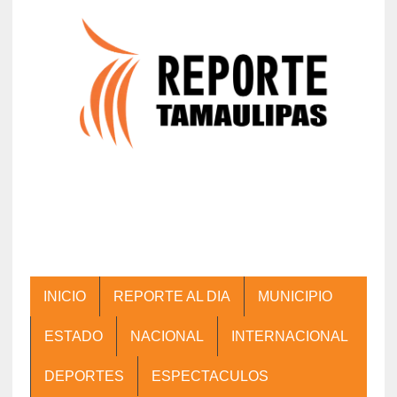
INICIO
REPORTE AL DIA
MUNICIPIO
ESTADO
NACIONAL
INTERNACIONAL
DEPORTES
ESPECTACULOS