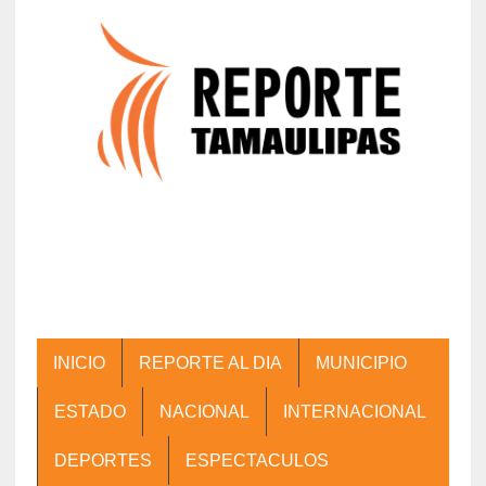
INICIO
REPORTE AL DIA
MUNICIPIO
ESTADO
NACIONAL
INTERNACIONAL
DEPORTES
ESPECTACULOS