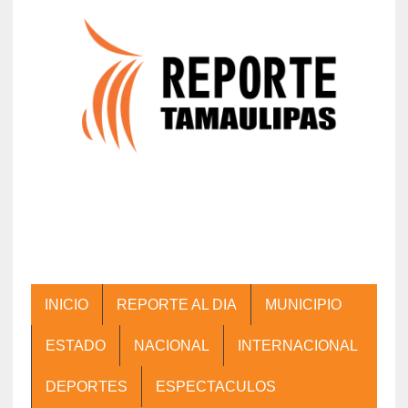
INICIO
REPORTE AL DIA
MUNICIPIO
ESTADO
NACIONAL
INTERNACIONAL
DEPORTES
ESPECTACULOS