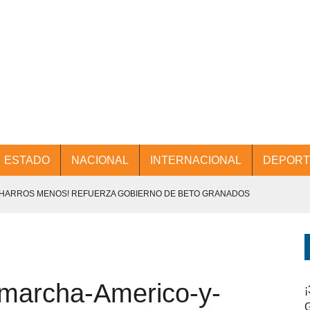
ESTADO
NACIONAL
INTERNACIONAL
DEPORT
CHARROS MENOS! REFUERZA GOBIERNO DE BETO GRANADOS
NTES.
D Y PROMOCIÓN TURÍSTICA DESDE EL AIFA.
marcha-Americo-y-
ENCABEZA BETO GRANADOS MESA DE TRABAJO CON PRESIDENTES
¡
G