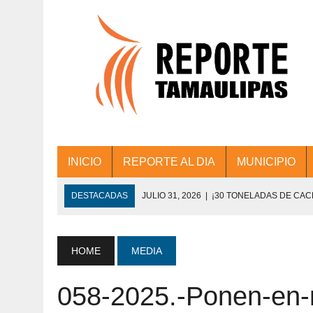
INICIO
REPORTE AL DIA
MUNICIPIO
DESTACADAS
JULIO 31, 2026
|
¡30 TONELADAS DE CA
ACCIONES DE LIMPIEZA EN LOS PRESIDE
JULIO 31, 2026
|
FORTALECE TAMAULIPAS SU CONECTIVIDA
HOME
MEDIA
JULIO 30, 2026
|
💧🚰 ¡AGUA PARA LA COMUNIDAD!
058-2025.-Ponen-en-
JULIO 30, 2026
|
¡TRABAJO EN EQUIPO Y RESULTADOS! 
DE COLONIA.