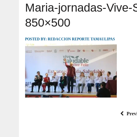
Maria-jornadas-Vive-S
JULIO 30, 2026
|
TAMAULIPAS TE INVITA A DESCUBRIR EL 
850×500
POSTED BY:
REDACCION REPORTE TAMAULIPAS
Prev