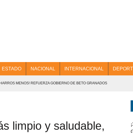
ESTADO
NACIONAL
INTERNACIONAL
DEPORT
CHARROS MENOS! REFUERZA GOBIERNO DE BETO GRANADOS
NTES.
D Y PROMOCIÓN TURÍSTICA DESDE EL AIFA.
 limpio y saludable,
ENCABEZA BETO GRANADOS MESA DE TRABAJO CON PRESIDENTES
¡
G