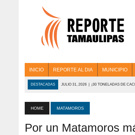
INICIO
REPORTE AL DIA
MUNICIPIO
DESTACADAS
JULIO 31, 2026
|
¡30 TONELADAS DE CA
ACCIONES DE LIMPIEZA EN LOS PRESIDE
JULIO 31, 2026
|
FORTALECE TAMAULIPAS SU CONECTIVIDA
HOME
MATAMOROS
JULIO 30, 2026
|
💧🚰 ¡AGUA PARA LA COMUNIDAD!
Por un Matamoros más
JULIO 30, 2026
|
¡TRABAJO EN EQUIPO Y RESULTADOS! 
DE COLONIA.