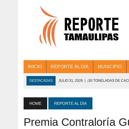
INICIO
REPORTE AL DIA
MUNICIPIO
DESTACADAS
JULIO 31, 2026
|
¡30 TONELADAS DE CA
ACCIONES DE LIMPIEZA EN LOS PRESIDE
JULIO 31, 2026
|
FORTALECE TAMAULIPAS SU CONECTIVIDA
HOME
REPORTE AL DIA
JULIO 30, 2026
|
💧🚰 ¡AGUA PARA LA COMUNIDAD!
Premia Contraloría G
JULIO 30, 2026
|
¡TRABAJO EN EQUIPO Y RESULTADOS! 
DE COLONIA.