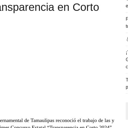
ansparencia en Corto
e
ENCANTO DE LAS PLAYAS DEL GOLFO DE MÉXICO.
F
t

¡
G
c
T
p
ernamental de Tamaulipas reconoció el trabajo de las y
Primer Concurso Estatal “Transparencia en Corto 2024”