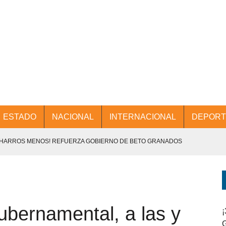
ESTADO
NACIONAL
INTERNACIONAL
DEPORT
CHARROS MENOS! REFUERZA GOBIERNO DE BETO GRANADOS
NTES.
D Y PROMOCIÓN TURÍSTICA DESDE EL AIFA.
ubernamental, a las y
ENCABEZA BETO GRANADOS MESA DE TRABAJO CON PRESIDENTES
¡
G