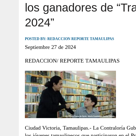
los ganadores de “Tr
JULIO 30, 2026
|
TAMAULIPAS TE INVITA A DESCUBRIR EL 
2024”
POSTED BY:
REDACCION REPORTE TAMAULIPAS
Septiembre 27 de 2024
REDACCION/ REPORTE TAMAULIPAS
Ciudad Victoria, Tamaulipas.- La Contraloría Gub
los jóvenes tamaulipecos que participaron en el 