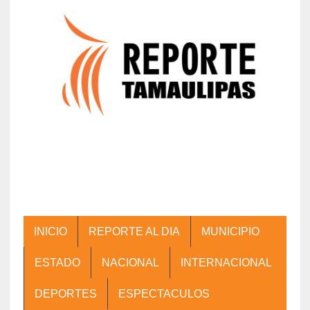
INICIO
REPORTE AL DIA
MUNICIPIO
ESTADO
NACIONAL
INTERNACIONAL
DEPORTES
ESPECTACULOS