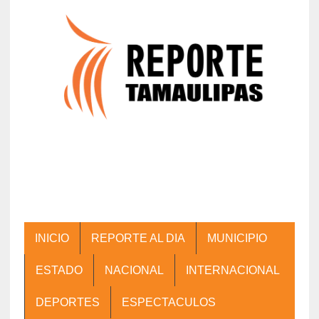
INICIO
REPORTE AL DIA
MUNICIPIO
ESTADO
NACIONAL
INTERNACIONAL
DEPORTES
ESPECTACULOS