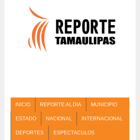
INICIO
REPORTE AL DIA
MUNICIPIO
ESTADO
NACIONAL
INTERNACIONAL
DEPORTES
ESPECTACULOS