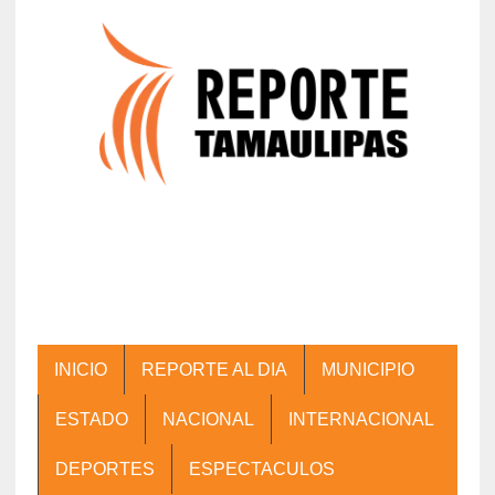
INICIO
REPORTE AL DIA
MUNICIPIO
ESTADO
NACIONAL
INTERNACIONAL
DEPORTES
ESPECTACULOS