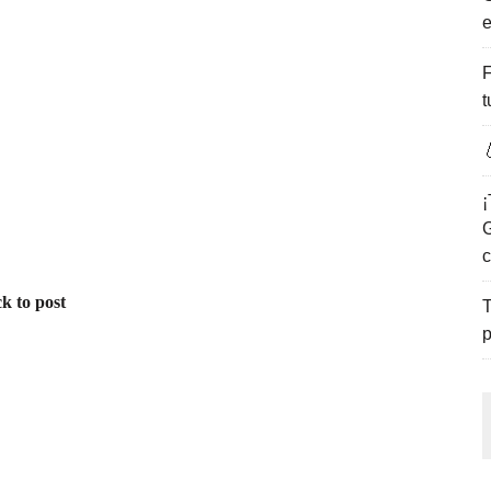
e
ENCANTO DE LAS PLAYAS DEL GOLFO DE MÉXICO.
F
t

¡
G
c
k to post
T
p