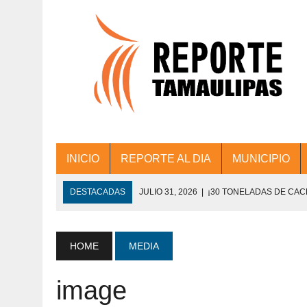
INICIO
REPORTE AL DIA
MUNICIPIO
DESTACADAS
JULIO 31, 2026
|
¡30 TONELADAS DE CA
ACCIONES DE LIMPIEZA EN LOS PRESIDE
JULIO 31, 2026
|
FORTALECE TAMAULIPAS SU CONECTIVIDA
HOME
MEDIA
JULIO 30, 2026
|
💧🚰 ¡AGUA PARA LA COMUNIDAD!
image
JULIO 30, 2026
|
¡TRABAJO EN EQUIPO Y RESULTADOS! 
DE COLONIA.