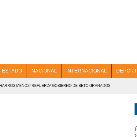
ESTADO
NACIONAL
INTERNACIONAL
DEPORT
CHARROS MENOS! REFUERZA GOBIERNO DE BETO GRANADOS
NTES.
D Y PROMOCIÓN TURÍSTICA DESDE EL AIFA.
ENCABEZA BETO GRANADOS MESA DE TRABAJO CON PRESIDENTES
¡
G