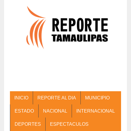
INICIO
REPORTE AL DIA
MUNICIPIO
ESTADO
NACIONAL
INTERNACIONAL
DEPORTES
ESPECTACULOS