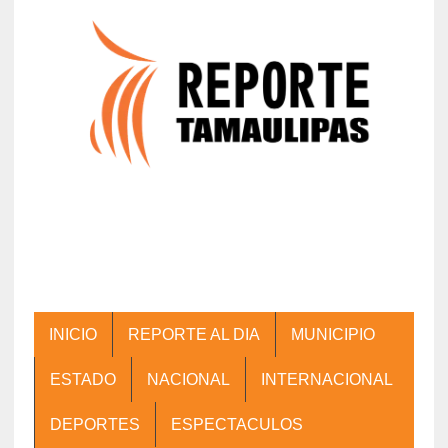
INICIO
REPORTE AL DIA
MUNICIPIO
ESTADO
NACIONAL
INTERNACIONAL
DEPORTES
ESPECTACULOS