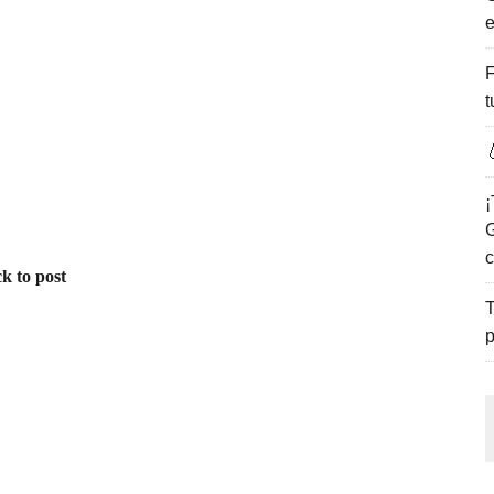
e
ENCANTO DE LAS PLAYAS DEL GOLFO DE MÉXICO.
F
t

¡
G
c
k to post
T
p