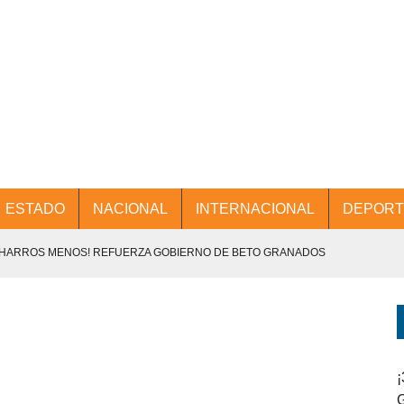
ESTADO
NACIONAL
INTERNACIONAL
DEPORT
CHARROS MENOS! REFUERZA GOBIERNO DE BETO GRANADOS
NTES.
D Y PROMOCIÓN TURÍSTICA DESDE EL AIFA.
ENCABEZA BETO GRANADOS MESA DE TRABAJO CON PRESIDENTES
¡
G