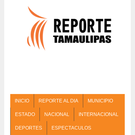
INICIO
REPORTE AL DIA
MUNICIPIO
ESTADO
NACIONAL
INTERNACIONAL
DEPORTES
ESPECTACULOS