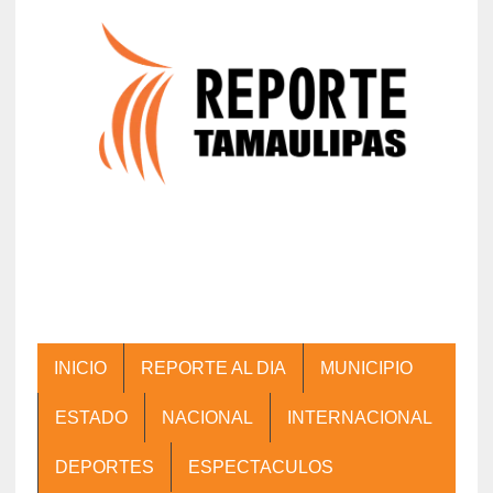
INICIO
REPORTE AL DIA
MUNICIPIO
ESTADO
NACIONAL
INTERNACIONAL
DEPORTES
ESPECTACULOS