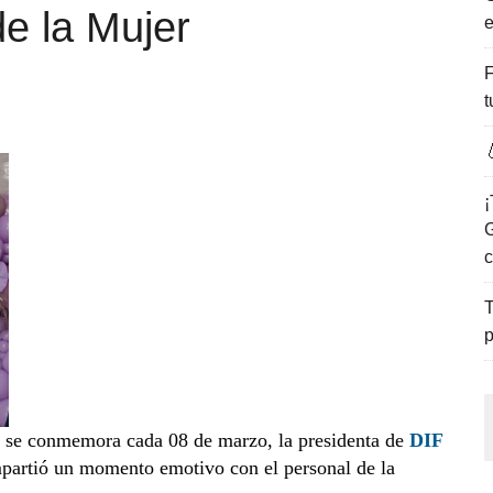
e la Mujer
e
ENCANTO DE LAS PLAYAS DEL GOLFO DE MÉXICO.
F
t

¡
G
c
T
p
e se conmemora cada 08 de marzo, la presidenta de
DIF
partió un momento emotivo con el personal de la