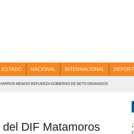
ESTADO
NACIONAL
INTERNACIONAL
DEPORT
CHARROS MENOS! REFUERZA GOBIERNO DE BETO GRANADOS
NTES.
D Y PROMOCIÓN TURÍSTICA DESDE EL AIFA.
 del DIF Matamoros
ENCABEZA BETO GRANADOS MESA DE TRABAJO CON PRESIDENTES
¡
G