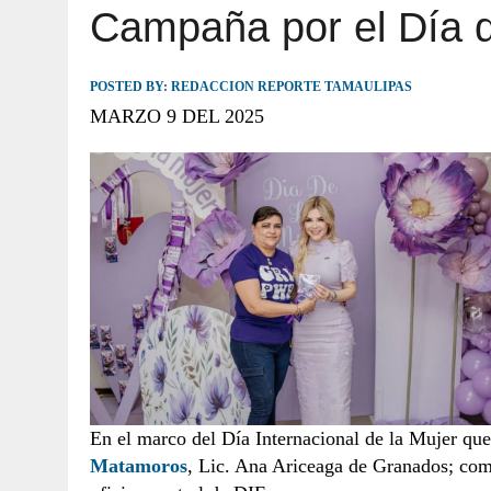
Campaña por el Día d
JULIO 30, 2026
|
TAMAULIPAS TE INVITA A DESCUBRIR EL 
POSTED BY:
REDACCION REPORTE TAMAULIPAS
MARZO 9 DEL 2025
En el marco del Día Internacional de la Mujer qu
Matamoros
, Lic. Ana Ariceaga de Granados; com