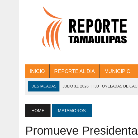
INICIO
REPORTE AL DIA
MUNICIPIO
DESTACADAS
JULIO 31, 2026
|
¡30 TONELADAS DE CA
ACCIONES DE LIMPIEZA EN LOS PRESIDE
JULIO 31, 2026
|
FORTALECE TAMAULIPAS SU CONECTIVIDA
HOME
MATAMOROS
JULIO 30, 2026
|
💧🚰 ¡AGUA PARA LA COMUNIDAD!
Promueve Presidenta
JULIO 30, 2026
|
¡TRABAJO EN EQUIPO Y RESULTADOS! 
DE COLONIA.