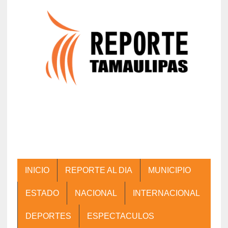
INICIO
REPORTE AL DIA
MUNICIPIO
ESTADO
NACIONAL
INTERNACIONAL
DEPORTES
ESPECTACULOS