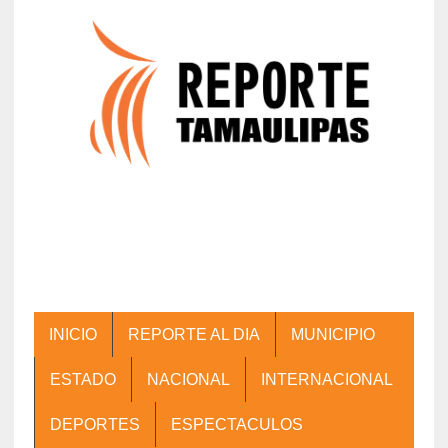
INICIO
REPORTE AL DIA
MUNICIPIO
ESTADO
NACIONAL
INTERNACIONAL
DEPORTES
ESPECTACULOS