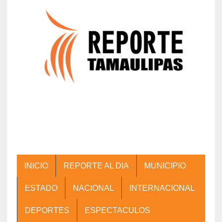
INICIO
REPORTE AL DIA
MUNICIPIO
ESTADO
NACIONAL
INTERNACIONAL
DEPORTES
ESPECTACULOS