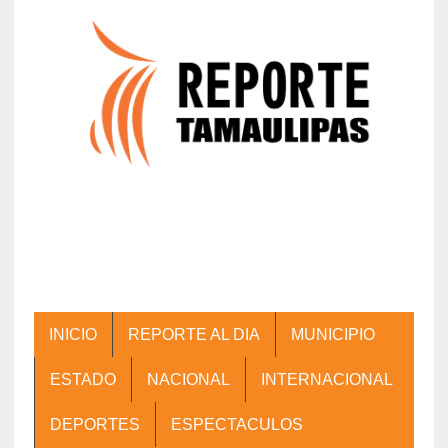
INICIO
REPORTE AL DIA
MUNICIPIO
ESTADO
NACIONAL
INTERNACIONAL
DEPORTES
ESPECTACULOS