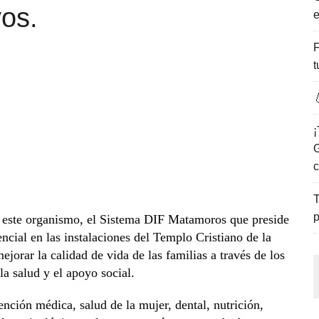
vos.
e
ENCANTO DE LAS PLAYAS DEL GOLFO DE MÉXICO.
F
t

¡
G
c
T
p
 a este organismo, el Sistema DIF Matamoros que preside
ncial en las instalaciones del Templo Cristiano de la
orar la calidad de vida de las familias a través de los
a salud y el apoyo social.
nción médica, salud de la mujer, dental, nutrición,