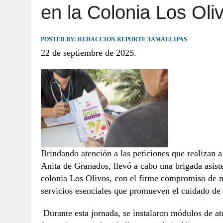
en la Colonia Los Oli
JULIO 30, 2026
|
TAMAULIPAS TE INVITA A DESCUBRIR EL 
POSTED BY:
REDACCION REPORTE TAMAULIPAS
22 de septiembre de 2025.
Brindando atención a las peticiones que realizan
Anita de Granados, llevó a cabo una brigada asiste
colonia Los Olivos, con el firme compromiso de mej
servicios esenciales que promueven el cuidado de l
Durante esta jornada, se instalaron módulos de ate