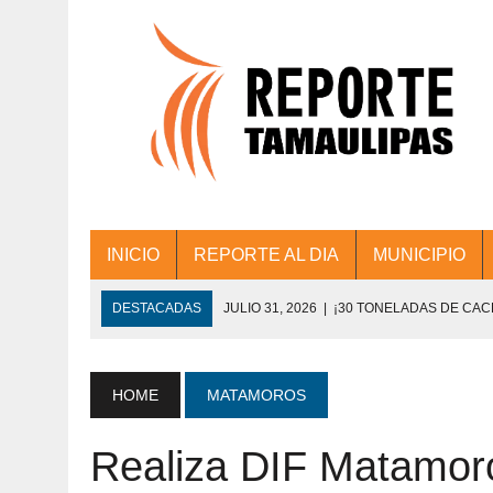
INICIO
REPORTE AL DIA
MUNICIPIO
DESTACADAS
JULIO 31, 2026
|
¡30 TONELADAS DE CA
ACCIONES DE LIMPIEZA EN LOS PRESIDE
JULIO 31, 2026
|
FORTALECE TAMAULIPAS SU CONECTIVIDA
HOME
MATAMOROS
JULIO 30, 2026
|
💧🚰 ¡AGUA PARA LA COMUNIDAD!
Realiza DIF Matamoro
JULIO 30, 2026
|
¡TRABAJO EN EQUIPO Y RESULTADOS! 
DE COLONIA.