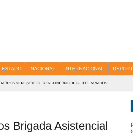
ESTADO
NACIONAL
INTERNACIONAL
DEPORT
CHARROS MENOS! REFUERZA GOBIERNO DE BETO GRANADOS
NTES.
D Y PROMOCIÓN TURÍSTICA DESDE EL AIFA.
s Brigada Asistencial
ENCABEZA BETO GRANADOS MESA DE TRABAJO CON PRESIDENTES
¡
G