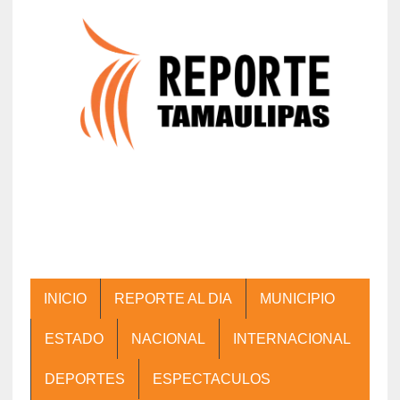
INICIO
REPORTE AL DIA
MUNICIPIO
ESTADO
NACIONAL
INTERNACIONAL
DEPORTES
ESPECTACULOS