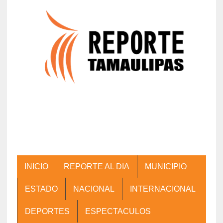
INICIO
REPORTE AL DIA
MUNICIPIO
ESTADO
NACIONAL
INTERNACIONAL
DEPORTES
ESPECTACULOS