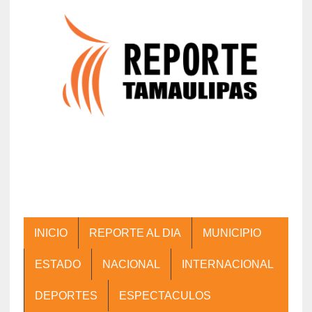
INICIO
REPORTE AL DIA
MUNICIPIO
ESTADO
NACIONAL
INTERNACIONAL
DEPORTES
ESPECTACULOS